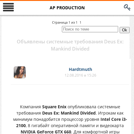
AP PRODUCTION
Страница
1
из
1
1
Объявлены системные требования Deus Ex:
Mankind Divided
Hardtmuth
12.08.2016 в 15:26
Компания
Square Enix
опубликовала системные
требования
Deus Ex: Mankind Divided
. Игрокам как
минимум понадобится процессор уровня
Intel Core i3-
2100
, 8 гигабайт оперативной памяти и видеокарта
NVIDIA GeForce GTX 660
. Для комфортной игры