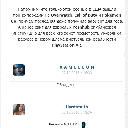
Напомним, что только этой осенью в США вышли
порно-пародии на
Overwatc
h,
Call of Duty
и
Pokemon
Go
, причем последняя даже получила вариант для геев.
А ранее сайт для взрослых
Pornhub
опубликовал
инструкцию для всех, кто хочет посмотреть VR-ролики
ресурса в новом шлеме виртуальной реальности
PlayStation VR
.
X_A_M_E_L_E_O_N
07.12.2016 в 18:33
Обалдеть..
Hardtmuth
07.12.2016 в 18:36
Цитата
X_A_M_E_L_E_O_N
(
)