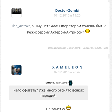
Doctor-Zombi
07.12.2016 в 19:20
The_Antoxa
, чОму нет? Ааа! Оператором хочешь быть?
Режиссером? Актером/Актрисой?
Отредактировал
Doctor-Zombi
-
Среда, 07.12.2016, 19:21
X_A_M_E_L_E_O_N
07.12.2016 в 20:49
Цитата
Doctor-Zombi
(
)
чего офигеть? Уже много отснято всяких
пародий.
На заметку