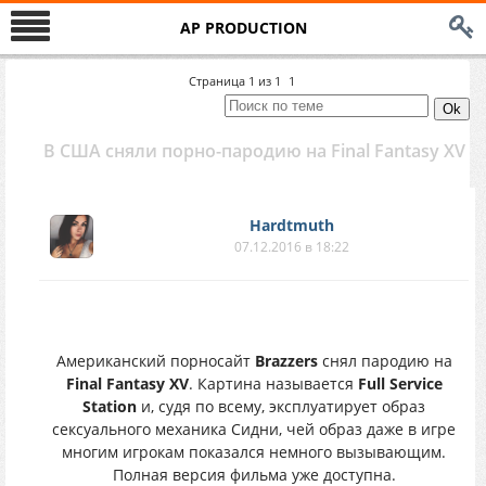
AP PRODUCTION
Страница
1
из
1
1
В США сняли порно-пародию на Final Fantasy XV
Hardtmuth
07.12.2016 в 18:22
Американский порносайт
Brazzers
снял пародию на
Final Fantasy XV
. Картина называется
Full Service
Station
и, судя по всему, эксплуатирует образ
сексуального механика Сидни, чей образ даже в игре
многим игрокам показался немного вызывающим.
Полная версия фильма уже доступна.