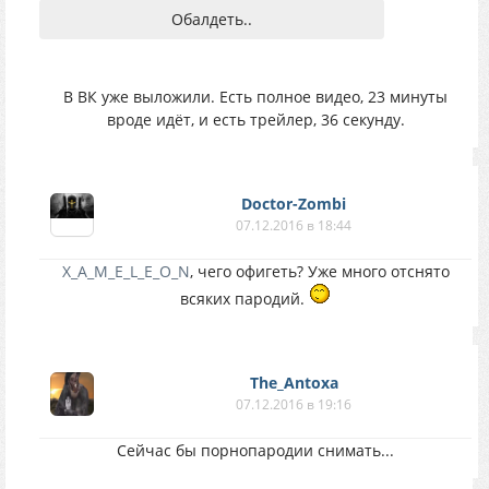
Обалдеть..
В ВК уже выложили. Есть полное видео, 23 минуты
вроде идёт, и есть трейлер, 36 секунду.
Doctor-Zombi
07.12.2016 в 18:44
X_A_M_E_L_E_O_N
, чего офигеть? Уже много отснято
всяких пародий.
The_Antoxa
07.12.2016 в 19:16
Сейчас бы порнопародии снимать...