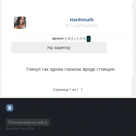
Hardtmuth
07.12.2016 в 22:02
Цитата
X_A_M_E_L_E_O_N
(
)
На заметку
Глянул так одним глазком, вроде стоящее.
Страница
1
из
1
1
Полная версия сайта
Хостинг от
uCoz