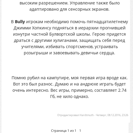
высоким разрешением. Управление также было
адаптировано для сенсорных экранов.
В
Bully
игрокам необходимо помочь пятнадцатилетнему
Джимми Хопкинсу подняться в иерархии прогнившей
изнутри частной Булвортской школы. Герою придется
драться с другими хулиганами, защищать себя перед
учителями, избивать спортсменов, устраивать
розыгрыши и завоевывать девичьи сердца.
Помню рубил на кампутире, моя первая игра вроде как.
Вот это был разнос. Думаю и на андрюхе играть будет
очень интересно. Вес игры, примерно, составляет 2.74
Гб, не хило однако.
Отредактировал
Hardtmuth
-
Четверг, 08.12.2016, 23:26
Страница
1
из
1
1