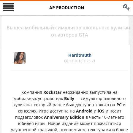
AP PRODUCTION
Вышел мобильный симулятор школьного хулигана
от авторов GTA
Hardtmuth
08.12.2016 в 23:21
Компания
Rockstar
неожиданно выпустила на
мобильных устройствах
Bully
— симулятор школьного
хулигана, который ранее был доступен только на
PC
и
консолях. Игра доступна на
Android
и
iOS
и носит
подзаголовок
Anniversary Edition
в честь 10-летнего
юбилея игры. Новое издание может похвастаться
улучшенной графикой, освещением, текстурами и более