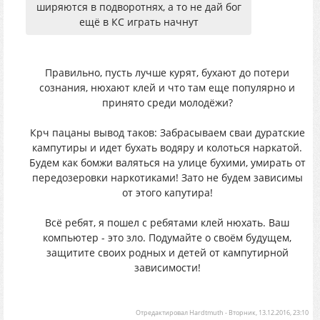
ширяются в подворотнях, а то не дай бог
ещё в КС играть начнут
Правильно, пусть лучше курят, бухают до потери
сознания, нюхают клей и что там еще популярно и
принято среди молодёжи?
Крч пацаны вывод таков: Забрасываем сваи дуратские
кампутиры и идет бухать водяру и колоться наркатой.
Будем как бомжи валяться на улице бухими, умирать от
передозеровки наркотиками! Зато не будем зависимы
от этого капутира!
Всё ребят, я пошел с ребятами клей нюхать. Ваш
компьютер - это зло. Подумайте о своём будущем,
защитите своих родных и детей от кампутирной
зависимости!
Отредактировал
Hardtmuth
-
Вторник, 13.12.2016, 23:10