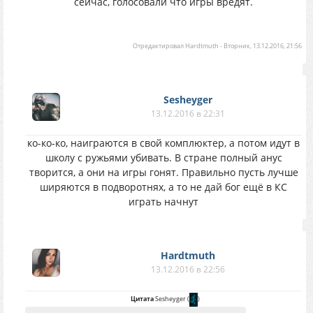
сейчас, голосовали что игры вредят.
Отредактировал
Hardtmuth
-
Вторник, 13.12.2016, 21:56
Sesheyger
13.12.2016 в 22:31
ко-ко-ко, наиграются в свой комплюктер, а потом идут в
школу с ружьями убивать. В стране полный анус
творится, а они на игры гонят. Правильно пусть лучше
ширяются в подворотнях, а то не дай бог ещё в КС
играть начнут
Hardtmuth
13.12.2016 в 22:56
Цитата
Sesheyger
(
)