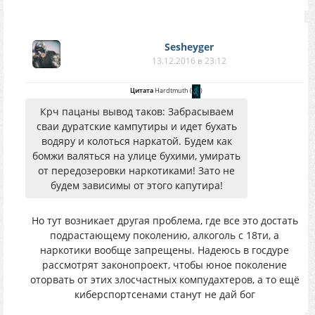
Sesheyger
13.12.2016 в 23:12
Цитата
Hardtmuth
(
)
Крч пацаны вывод таков: Забрасываем
сваи дуратские кампутиры и идет бухать
водяру и колоться наркатой. Будем как
бомжи валяться на улице бухими, умирать
от передозеровки наркотиками! Зато не
будем зависимы от этого капутира!
Но тут возникает другая проблема, где все это достать
подрастающему поколению, алкоголь с 18ти, а
наркотики вообще запрещены. Надеюсь в госдуре
рассмотрят законопроект, чтобы юное поколение
оторвать от этих злосчастных компудахтеров, а то ещё
киберспортсенами станут не дай бог