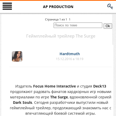
AP PRODUCTION
Страница
1
из
1
1
Геймплейный трейлер The Surge
Hardtmuth
15.12.2016 в 18:19
Издатель
Focus Home Interactive
и студия
Deck13
продолжают радовать фанатов хардкорных игр новыми
материалами по игре
The Surge
, вдохновленной серией
Dark Souls
. Сегодня разработчики выпустили новый
геймплейный трейлер, продолжающий знакомить нас с
впечатляющей боевой системой игры.