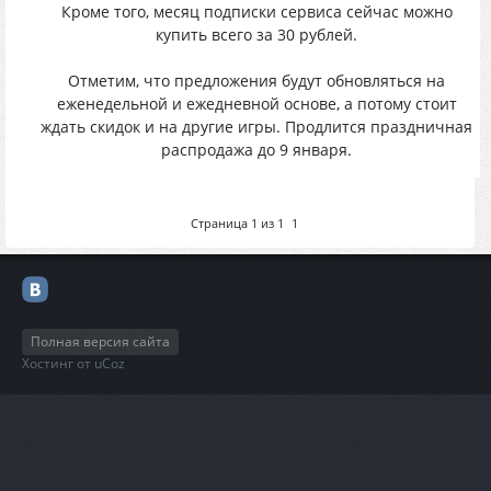
Кроме того, месяц подписки сервиса сейчас можно
купить всего за 30 рублей.
Отметим, что предложения будут обновляться на
еженедельной и ежедневной основе, а потому стоит
ждать скидок и на другие игры. Продлится праздничная
распродажа до 9 января.
Страница
1
из
1
1
Полная версия сайта
Хостинг от
uCoz