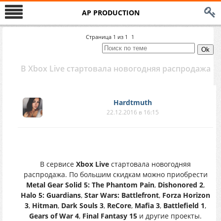
AP PRODUCTION
Страница
1
из
1
1
В Xbox Live стартовала новогодняя распродажа
Hardtmuth
22.12.2016 в 16:15
В сервисе
Xbox Live
стартовала новогодняя
распродажа. По большим скидкам можно приобрести
Metal Gear Solid 5: The Phantom Pain
,
Dishonored 2
,
Halo 5: Guardians
,
Star Wars: Battlefront
,
Forza Horizon
3
,
Hitman
,
Dark Souls 3
,
ReCore
,
Mafia 3
,
Battlefield 1
,
Gears of War 4
,
Final Fantasy 15
и другие проекты.