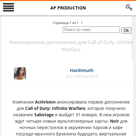
AP PRODUCTION
Страница
1
из
1
1
Анонсировано дополнение для Call of Duty: Infinite
Warfare
Hardtmuth
22.12.2016 в 16:19
Компания
Activision
анонсировала первое дополнение
для
Call of Duty: Infinite Warfare
, которое получило
название
Sabotage
и выйдет 31 января. В нем игроков
ждут четыре новые мультиплеерные карты:
Noir
для
ночных перестрелок в окружении парков и кафе
посреди мрачного Бруклина будущего, виртуальная