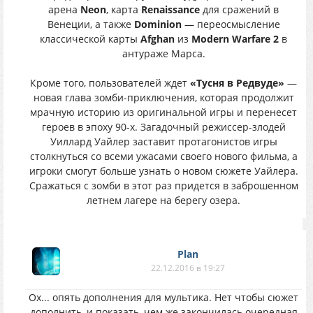
арена
Neon
, карта
Renaissance
для сражений в
Венеции, а также
Dominion
— переосмысление
классической карты
Afghan
из
Modern Warfare 2
в
антураже Марса.
Кроме того, пользователей ждет
«Тусня в Редвуде»
—
новая глава зомби-приключения, которая продолжит
мрачную историю из оригинальной игры и перенесет
героев в эпоху 90-х. Загадочный режиссер-злодей
Уиллард Уайлер заставит протагонистов игры
столкнуться со всеми ужасами своего нового фильма, а
игроки смогут больше узнать о новом сюжете Уайлера.
Сражаться с зомби в этот раз придется в заброшенном
летнем лагере на берегу озера.
Plan
22.12.2016 в 19:27
Ох... опять дополнения для мультика. Нет чтобы сюжет
дополнить, и показать, чем же закончилась очередная