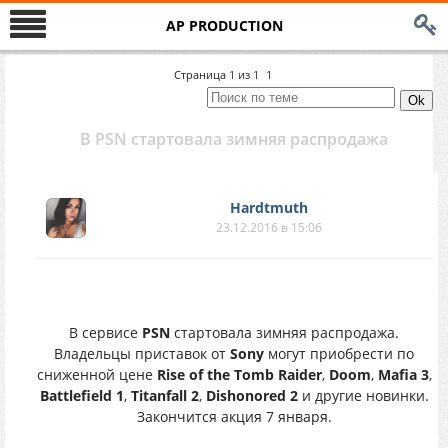
AP PRODUCTION
Страница
1
из
1
1
В PSN стартовала зимняя распродажа
Hardtmuth
23.12.2016 в 15:06
В сервисе
PSN
стартовала зимняя распродажа.
Владельцы приставок от
Sony
могут приобрести по
сниженной цене
Rise of the Tomb Raider
,
Doom
,
Mafia 3
,
Battlefield 1
,
Titanfall 2
,
Dishonored 2
и другие новинки.
Закончится акция 7 января.