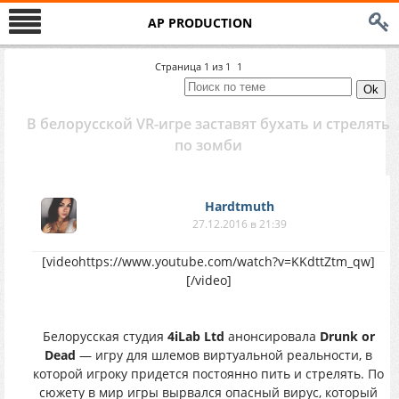
AP PRODUCTION
Страница
1
из
1
1
В белорусской VR-игре заставят бухать и стрелять
по зомби
Hardtmuth
27.12.2016 в 21:39
[videohttps://www.youtube.com/watch?v=KKdttZtm_qw]
[/video]
Белорусская студия
4iLab Ltd
анонсировала
Drunk or
Dead
— игру для шлемов виртуальной реальности, в
которой игроку придется постоянно пить и стрелять. По
сюжету в мир игры вырвался опасный вирус, который