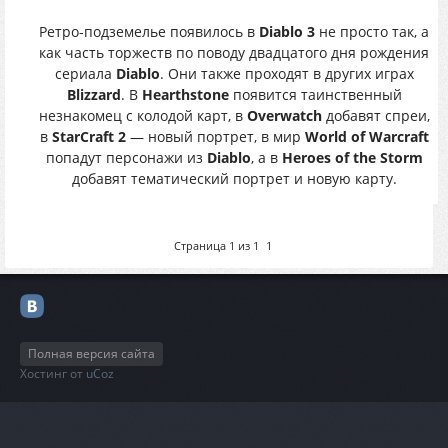
Ретро-подземелье появилось в
Diablo 3
не просто так, а
как часть торжеств по поводу двадцатого дня рождения
сериала
Diablo
. Они также проходят в других играх
Blizzard
. В
Hearthstone
появится таинственный
незнакомец с колодой карт, в
Overwatch
добавят спреи,
в
StarCraft 2
— новый портрет, в мир
World of Warcraft
попадут персонажи из
Diablo
, а в
Heroes of the Storm
добавят тематический портрет и новую карту.
Страница
1
из
1
1
Полная версия сайта
Хостинг от
uCoz