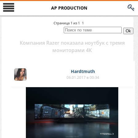
AP PRODUCTION
Страница
1
из
1
1
Компания Razer показала ноутбук с тремя
мониторами 4К
Hardtmuth
06.01.2017 в 00:34