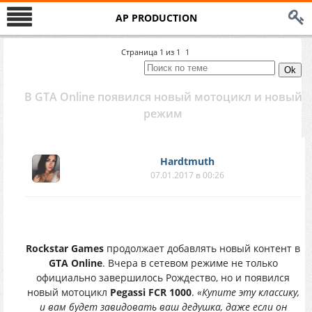
AP PRODUCTION
Страница
1
из
1
1
В GTA Online появился новый мотоцикл и новый
режим
Hardtmuth
07.01.2017 в 00:26
Rockstar Games
продолжает добавлять новый контент в
GTA Online
. Вчера в сетевом режиме не только
официально завершилось Рождество, но и появился
новый мотоцикл
Pegassi FCR 1000
.
«Купите эту классику,
и вам будет завидовать ваш дедушка, даже если он