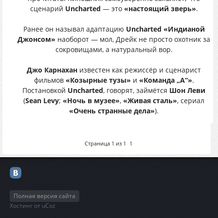
сценарий
Uncharted
— это
«настоящий зверь»
.
Ранее он называл адаптацию
Uncharted «Индианой
Джонсом»
наоборот — мол, Дрейк не просто охотник за
сокровищами, а натуральный вор.
Джо Карнахан
известен как режиссёр и сценарист
фильмов
«Козырные тузы»
и
«Команда „А“»
.
Постановкой
Uncharted
, говорят, займётся
Шон Леви
(
Sean Levy
;
«Ночь в музее»
,
«Живая сталь»
, сериал
«Очень странные дела»
).
Страница
1
из
1
1
Полная версия сайта
Хостинг от
uCoz