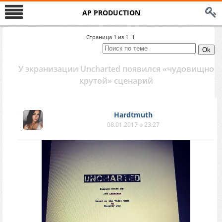
AP PRODUCTION
Страница
1
из
1
1
У экранизации Uncharted появился «чудовищно
крутой» сценарий
Hardtmuth
08.01.2017 в 23:27