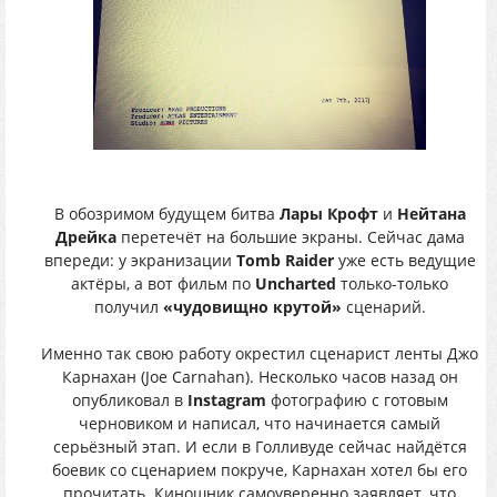
В обозримом будущем битва
Лары Крофт
и
Нейтана
Дрейка
перетечёт на большие экраны. Сейчас дама
впереди: у экранизации
Tomb Raider
уже есть ведущие
актёры, а вот фильм по
Uncharted
только-только
получил
«чудовищно крутой»
сценарий.
Именно так свою работу окрестил сценарист ленты Джо
Карнахан (Joe Carnahan). Несколько часов назад он
опубликовал в
Instagram
фотографию с готовым
черновиком и написал, что начинается самый
серьёзный этап. И если в Голливуде сейчас найдётся
боевик со сценарием покруче, Карнахан хотел бы его
прочитать. Киношник самоуверенно заявляет, что