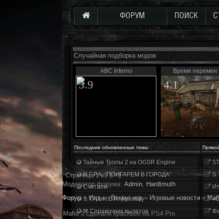
ФОРУМ
ПОИСК
С
Случайная подборка модов
ABC Inferno
Время перемен 
3.9
4.1
Последние обновленные темы
Прямо
Тайные Тропы 2 на OGSR Engine
ST
И.Г.Р.А. "ПОИГАРЕМ В ГОРОДА"
S.
Страница
1
из
1
1
Модератор форума:
Аdmin
,
Hardtmuth
Считаем
Ит
Форум
»
Игры
»
Вокруг игр
»
Игровые новости
»
Maf
S.T.A.L.K.E.R. Anomaly
«О
⚒ Справочник вылетов
Фа
Mafia 3 сделали красивее на PS4 Pro