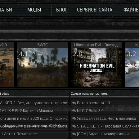
ТАТЬИ
МОДЫ
БЛОГ
СЕРВИСЫ САЙТА
ФАЙЛ
v2.0
SWTC
Hibernation Evil - Эпизод I
Кр
4.1
2.8
3.2
й эфир
Самые популярные темы
ALKER 2. Все, что нужно знать про мир, геймплей и сюжет | Разбор трейлера
Ветер времени 1.3
T.A.L.K.E.R. 2 Картина Маслом
NLC 7 Build 3.0
оги июня и июля 2020 года. Список нововведений
Упавшая звезда. Честь наёмника
ia 3 сделали красивее на PS4 Pro
бречённый на вечные муки». Слабоумие и отвага
S.T.A.L.K.E.R. - Народная Солянка
н-Арт от Ruwartzone
[COM] Аддоны, модификации.