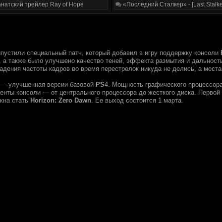
натский трейлер Ray of Hope
«Последний Сталкер» - [Last Stalke
пустили специальный патч, который добавил в игру поддержку консоли
, а также было улучшено качество теней, эффекта размытия и дальность
падения частоты кадров во время перестрелок никуда не делись, а мес
— улучшенная версии базовой
PS
4. Мощность графического процессор
енты консоли — от центрального процессора до жесткого диска. Первой 
жна стать
Horizon: Zero Dawn
. Ее выход состоится 1 марта.