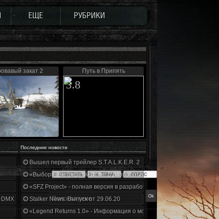
Ы
ЕЩЕ
РУБРИКИ
овавый закат 2
Путь в Припять
3.8
Последние новости
Вышел первый трейлер S.T.A.L.K.E.R. 2
«Выбор» - четвертый отчет о разработке!
«SFZ Project» - полная версия в разработке!
+DMX 1.3.5.ООП.МА.К.
Stalker News. Выпуск от 29.06.20
«Legend Returns 1.0» - Информация о моде за июнь 2020