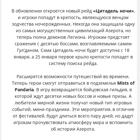
В обновлении откроется новый рейд
«Цитадель ночи»
,
и игроки попадут в крепость, являющуюся венцом
зодчества ночерожденных. Некогда она защищала одну
из самых могущественных цивилизаций Азерота, но
теперь полна демонов Легиона. Игрокам предстоят
сражения с десятью боссами, возглавляемыми самим
Гул'даном. Сама Цитадель ночи будет доступна с 18
января, а 25 января первое крыло крепости попадет в
систему поиска рейда.
Расширятся возможности путешествий во времени.
Теперь герои смогут отправиться в подземелья
Mists of
Pandaria
. В игру возвращается бойцовская гильдия, в
которой ждут десятки новых боссов и новые призы. А
любители мирной жизни получат новый тип игровых
событий, мини-праздники. Эти мероприятия, в отличие
от фестивалей, будут длиться всего пару дней, но дадут
игрокам прочувствовать атмосферу мира и вспомнить
об истории Азерота.