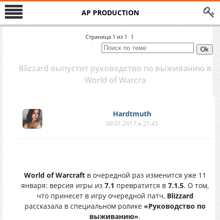
AP PRODUCTION
Страница
1
из
1
1
Blizzard выпустит руководство по выживанию в
World of Warcra
Hardtmuth
09.01.2017 в 21:45
World of Warcraft
в очередной раз изменится уже 11
января: версия игры из
7.1
превратится в
7.1.5
. О том,
что принесет в игру очередной патч,
Blizzard
рассказала в специальном ролике
«Руководство по
выживанию»
.