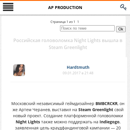
AP PRODUCTION
Страница
1
из
1
1
Российская головоломка Night Lights вышла в
Steam Greenlight
Hardtmuth
09.01.2017 в 21:48
Московский независимый геймдизайнер
BMBCRCKR
, он
же Артем Черанев, выставил на
Steam Greenlight
свой
новый проект. Создание платформенной головоломки
Night Lights
также можно поддержать на
Indiegogo
,
заявленная цель краудфандинговой кампании — 20