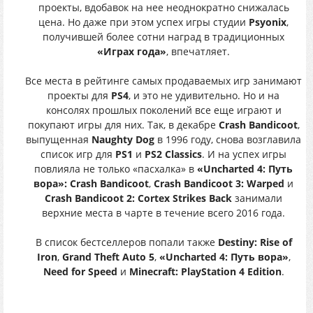
проекты, вдобавок на нее неоднократно снижалась
цена. Но даже при этом успех игры студии
Psyonix
,
получившей более сотни наград в традиционных
«Играх года»
, впечатляет.
Все места в рейтинге самых продаваемых игр занимают
проекты для
PS4
, и это не удивительно. Но и на
консолях прошлых поколений все еще играют и
покупают игры для них. Так, в декабре
Crash Bandicoot
,
выпущенная
Naughty Dog
в 1996 году, снова возглавила
список игр для
PS1
и
PS2 Classics
. И на успех игры
повлияла не только «пасхалка» в
«Uncharted 4: Путь
вора»: Crash Bandicoot
,
Crash Bandicoot 3: Warped
и
Crash Bandicoot 2: Cortex Strikes Back
занимали
верхние места в чарте в течение всего 2016 года.
В список бестселлеров попали также
Destiny: Rise of
Iron
,
Grand Theft Auto 5
,
«Uncharted 4: Путь вора»
,
Need for Speed
и
Minecraft: PlayStation 4 Edition
.