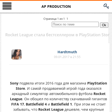
AP PRODUCTION
Страница
1
из
1
1
Rocket League стала бестселлером в PlayStation Store
Hardtmuth
09.01.2017 в 21:55
Sony
подвела итоги 2016 года для магазина
PlayStation
Store
. И самой продаваемой игрой года оказался
аркадный симулятор автомобильного футбола
Rocket
League
. Он обошел по количеству скачиваний гигантов
FIFA 17
,
Battlefield 4
и
Battlefield 1
. При этом не стоит
забывать, что
Rocket League
дешевле, чем крупные