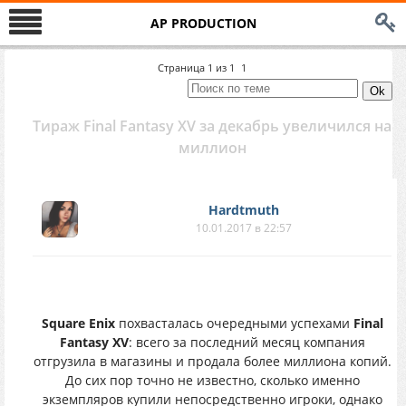
AP PRODUCTION
Страница
1
из
1
1
Тираж Final Fantasy XV за декабрь увеличился на
миллион
Hardtmuth
10.01.2017 в 22:57
Square Enix
похвасталась очередными успехами
Final
Fantasy XV
: всего за последний месяц компания
отгрузила в магазины и продала более миллиона копий.
До сих пор точно не известно, сколько именно
экземпляров купили непосредственно игроки, однако