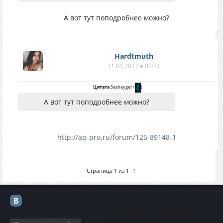
А вот тут поподробнее можно?
Hardtmuth
11.01.2017 в 00:31
Цитата
Sesheyger
(
)
А вот тут поподробнее можно?
http://ap-pro.ru/forum/125-89148-1
Страница
1
из
1
1