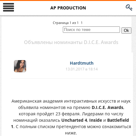
AP PRODUCTION
Страница
1
из
1
1
Объявлены номинанты D.I.C.E. Awards
Hardtmuth
13.01.2017 в 18:14
Американская академия интерактивных искусств и наук
объявила номинантов на премию
D.I.C.E. Awards
,
которая пройдет 23 февраля. Лидерами по числу
номинаций оказались
Uncharted 4
,
Inside
и
Battlefield
1
. С полным списком претендентов можно ознакомиться
ниже.