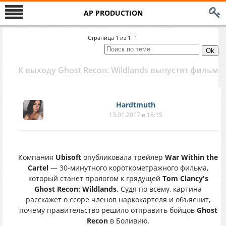
AP PRODUCTION
Страница
1
из
1
1
К выходу Ghost Recon: Wildlands выпустят фильм
Hardtmuth
13.01.2017 в 18:15
Компания
Ubisoft
опубликовала трейлер
War Within the
Cartel
— 30-минутного короткометражного фильма,
который станет прологом к грядущей
Tom Clancy's
Ghost Recon: Wildlands
. Судя по всему, картина
расскажет о ссоре членов наркокартеля и объяснит,
почему правительство решило отправить бойцов
Ghost
Recon
в Боливию.