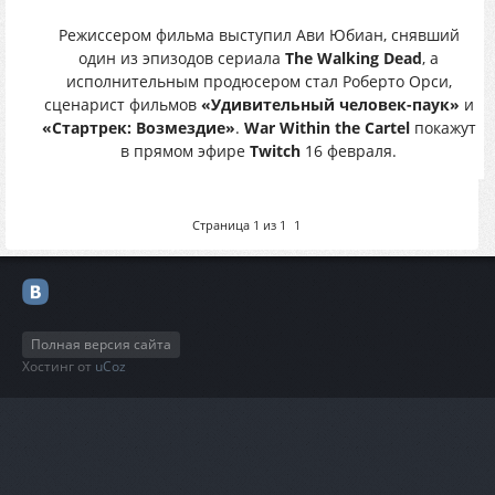
Режиссером фильма выступил Ави Юбиан, снявший
один из эпизодов сериала
The Walking Dead
, а
исполнительным продюсером стал Роберто Орси,
сценарист фильмов
«Удивительный человек-паук»
и
«Стартрек: Возмездие»
.
War Within the Cartel
покажут
в прямом эфире
Twitch
16 февраля.
Страница
1
из
1
1
Полная версия сайта
Хостинг от
uCoz