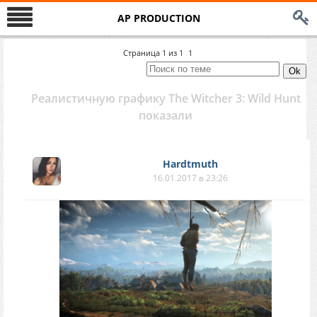
AP PRODUCTION
Страница
1
из
1
1
Реалистичную графику The Witcher 3: Wild Hunt
показали
Hardtmuth
16.01.2017 в 23:26