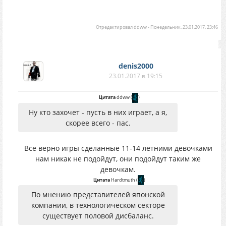
Отредактировал
ddww
-
Понедельник, 23.01.2017, 23:46
denis2000
23.01.2017 в 19:15
Цитата
ddww
(
)
Ну кто захочет - пусть в них играет, а я,
скорее всего - пас.
Все верно игры сделанные 11-14 летними девочками
нам никак не подойдут, они подойдут таким же
девочкам.
Цитата
Hardtmuth
(
)
По мнению представителей японской
компании, в технологическом секторе
существует половой дисбаланс.