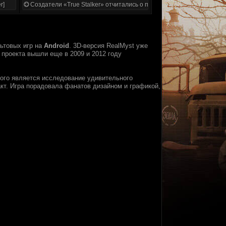
r]
Создатели «True Stalker» отчитались о проделанной работе
ьтовых игр на
Android
. 3D-версия RealMyst уже
 проекта вышли еще в 2009 и 2012 году
рого является исследование удивительного
акт. Игра порадовала фанатов дизайном и графикой,