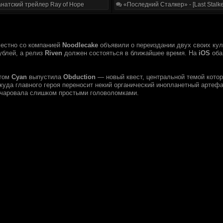
натский трейлер Ray of Hope
«Последний Сталкер» - [Last Stalke
естно со компанией
Noodlecake
объявили о переиздании двух своих кул
ублей, а релиз
Riven
должен состояться в ближайшее время. На
iOS
оба
етом
Cyan
выпустила
Obduction
— новый квест, центральной темой кото
 куда главного героя переносит некий органический инопланетный артеф
очаровала слишком простыми головоломками.