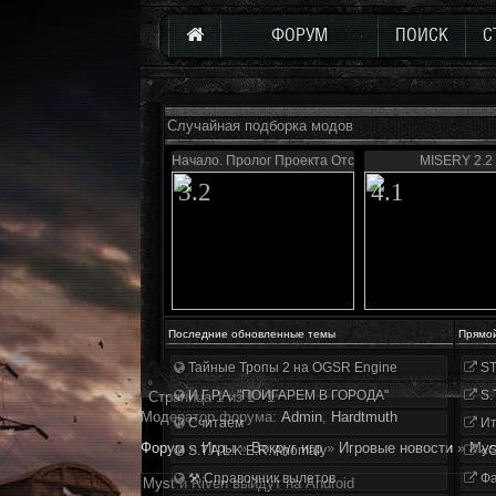
ФОРУМ
ПОИСК
С
Случайная подборка модов
Начало. Пролог Проекта Отступник
MISERY 2.2
3.2
4.1
Последние обновленные темы
Прямо
Тайные Тропы 2 на OGSR Engine
ST
И.Г.Р.А. "ПОИГАРЕМ В ГОРОДА"
S.
Страница
1
из
1
1
Модератор форума:
Аdmin
,
Hardtmuth
Считаем
Ит
Форум
»
Игры
»
Вокруг игр
»
Игровые новости
»
Mys
S.T.A.L.K.E.R. Anomaly
«О
⚒ Справочник вылетов
Фа
Myst и Riven выйдут на Android