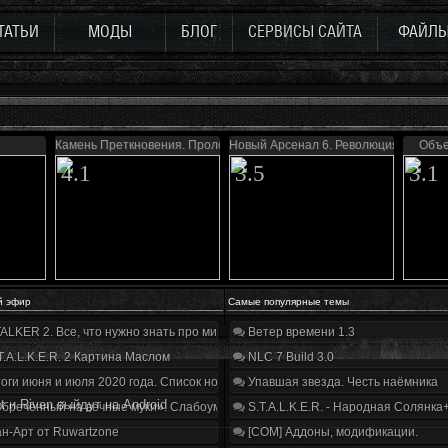
ТАТЬИ
МОДЫ
БЛОГ
СЕРВИСЫ САЙТА
ФАЙЛ
Камень Преткновения. Пролог
Новый Арсенал 6. Революция
Объе
4.1
3.5
3.1
й эфир
Самые популярные темы
ALKER 2. Все, что нужно знать про мир, геймплей и сюжет | Разбор трейлера
Ветер времени 1.3
T.A.L.K.E.R. 2 Картина Маслом
NLC 7 Build 3.0
оги июня и июля 2020 года. Список нововведений
Упавшая звезда. Честь наёмника
t и Riven выйдут на Android
бречённый на вечные муки». Слабоумие и отвага
S.T.A.L.K.E.R. - Народная Солянка
н-Арт от Ruwartzone
[COM] Аддоны, модификации.