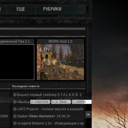
Ы
ЕЩЕ
РУБРИКИ
диненный Пак 2.1
MDRK mod 1.0
4.0
Последние новости
Вышел первый трейлер S.T.A.L.K.E.R. 2
«Выбор» - четвертый отчет о разработке!
«SFZ Project» - полная версия в разработке!
+DMX 1.3.5.ООП.МА.К.
Stalker News. Выпуск от 29.06.20
«Legend Returns 1.0» - Информация о моде за июнь 2020