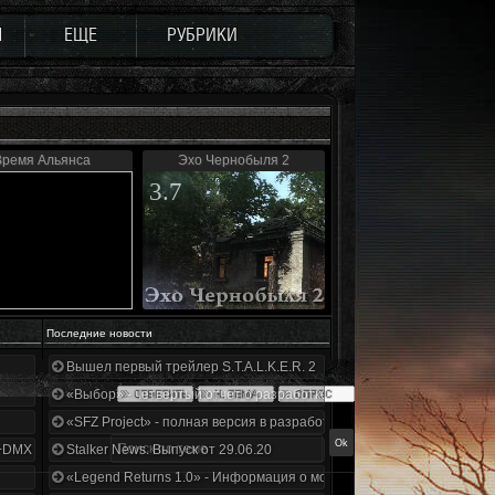
Ы
ЕЩЕ
РУБРИКИ
Время Альянса
Эхо Чернобыля 2
3.7
Последние новости
Вышел первый трейлер S.T.A.L.K.E.R. 2
«Выбор» - четвертый отчет о разработке!
«SFZ Project» - полная версия в разработке!
+DMX 1.3.5.ООП.МА.К.
Stalker News. Выпуск от 29.06.20
«Legend Returns 1.0» - Информация о моде за июнь 2020