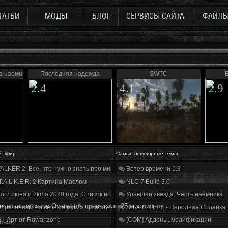
ТАТЬИ
МОДЫ
БЛОГ
СЕРВИСЫ САЙТА
ФАЙЛ
а наемника
Последняя надежда
SWTC
2.4
4.1
2.9
й эфир
Самые популярные темы
ALKER 2. Все, что нужно знать про мир, геймплей и сюжет | Разбор трейлера
Ветер времени 1.3
T.A.L.K.E.R. 2 Картина Маслом
NLC 7 Build 3.0
оги июня и июля 2020 года. Список нововведений
Упавшая звезда. Честь наёмника
ичество игроков Overwatch превысило 25 миллионов
бречённый на вечные муки». Слабоумие и отвага
S.T.A.L.K.E.R. - Народная Солянка
н-Арт от Ruwartzone
[COM] Аддоны, модификации.
онов