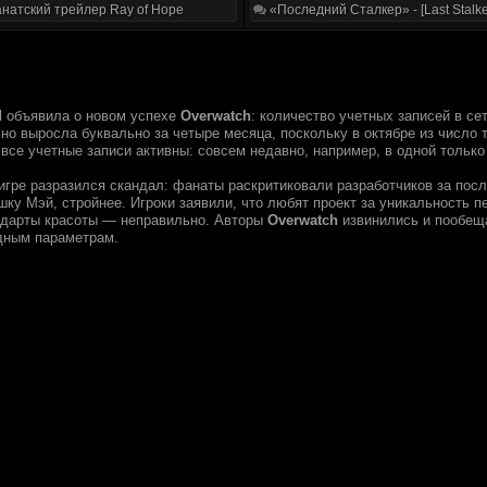
натский трейлер Ray of Hope
«Последний Сталкер» - [Last Stalke
d
объявила о новом успехе
Overwatch
: количество учетных записей в с
но выросла буквально за четыре месяца, поскольку в октябре из число 
 все учетные записи активны: совсем недавно, например, в одной тольк
 игре разразился скандал: фанаты раскритиковали разработчиков за пос
шку Мэй, стройнее. Игроки заявили, что любят проект за уникальность 
ндарты красоты — неправильно. Авторы
Overwatch
извинились и пообещ
дным параметрам.