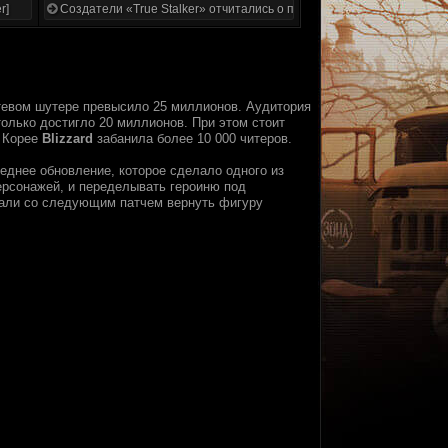
r]
Создатели «True Stalker» отчитались о проделанной работе
етевом шутере превысило 25 миллионов. Аудитория
только достигло 20 миллионов. При этом стоит
о Корее
Blizzard
забанила более 10 000 читеров.
леднее обновление, которое сделало одного из
персонажей, и переделывать героиню под
али со следующим патчем вернуть фигуру