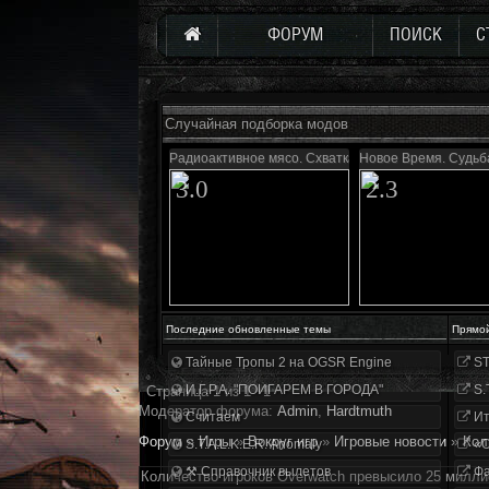
ФОРУМ
ПОИСК
С
Случайная подборка модов
Радиоактивное мясо. Схватка
Новое Время. Судьб
3.0
2.3
Последние обновленные темы
Прямо
Тайные Тропы 2 на OGSR Engine
ST
И.Г.Р.А. "ПОИГАРЕМ В ГОРОДА"
S.
Страница
1
из
1
1
Модератор форума:
Аdmin
,
Hardtmuth
Считаем
Ит
Форум
»
Игры
»
Вокруг игр
»
Игровые новости
»
Кол
S.T.A.L.K.E.R. Anomaly
«О
⚒ Справочник вылетов
Фа
Количество игроков Overwatch превысило 25 милли