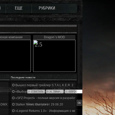
Ы
ЕЩЕ
РУБРИКИ
лохая компания
Dragon`s MOD
2.5
Последние новости
Вышел первый трейлер S.T.A.L.K.E.R. 2
«Выбор» - четвертый отчет о разработке!
«SFZ Project» - полная версия в разработке!
+DMX 1.3.5.ООП.МА.К.
Stalker News. Выпуск от 29.06.20
«Legend Returns 1.0» - Информация о моде за июнь 2020