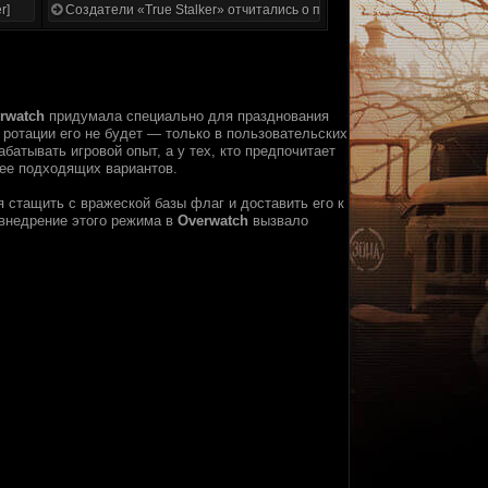
r]
Создатели «True Stalker» отчитались о проделанной работе
rwatch
придумала специально для празднования
й ротации его не будет — только в пользовательских
батывать игровой опыт, а у тех, кто предпочитает
ее подходящих вариантов.
 стащить с вражеской базы флаг и доставить его к
 внедрение этого режима в
Overwatch
вызвало