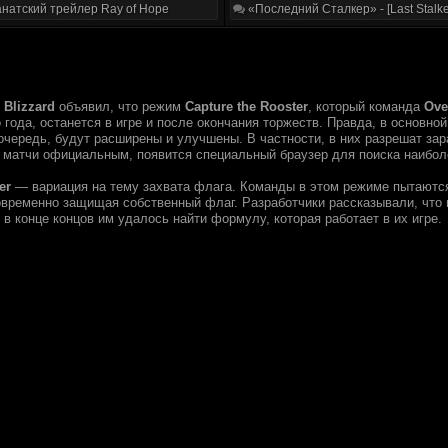
натский трейлер Ray of Hope
«Последний Сталкер» - [Last Stalke
з
Blizzard
объявил, что режим
Capture the Rooster
, который команда
Ove
 года, останется в игре и после окончания торжеств. Правда, в основно
 очередь, будут расширены и улучшены. В частности, в них разрешат зара
 матчи официальным, появится специальный браузер для поиска наибол
er
— вариация на тему захвата флага. Команды в этом режиме пытаются
новременно защищая собственный флаг. Разработчики рассказывали, что
 в конце концов им удалось найти формулу, которая работает в их игре.