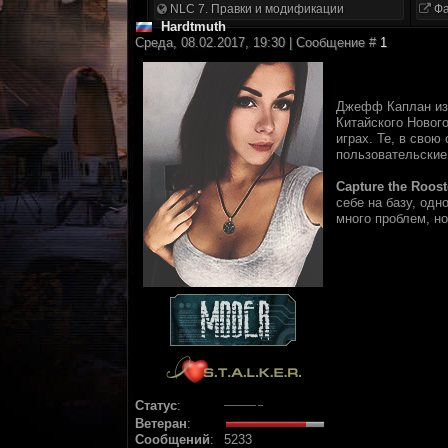
NLC 7. Правки и модификации
Фа
Hardtmuth
Среда, 08.02.2017, 19:30 | Сообщение #
1
Джефф Каплан и
Китайского Нового
играх. Те, в свою
пользовательские
Capture the Roost
себе на базу, од
много проблем, но
Статус
:
Ветеран
:
Сообщений
:
5233