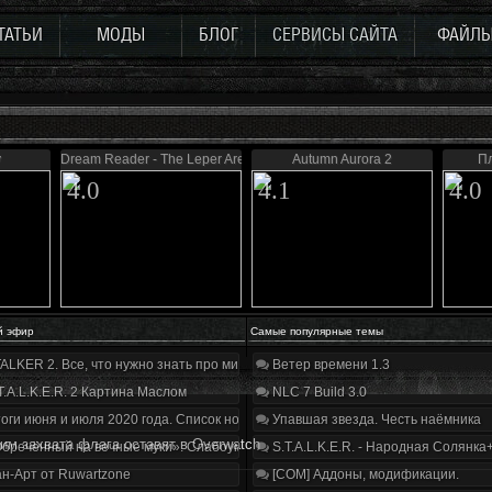
ТАТЬИ
МОДЫ
БЛОГ
СЕРВИСЫ САЙТА
ФАЙЛ
y
Dream Reader - The Leper Area
Autumn Aurora 2
П
4.0
4.1
4.0
й эфир
Самые популярные темы
ALKER 2. Все, что нужно знать про мир, геймплей и сюжет | Разбор трейлера
Ветер времени 1.3
T.A.L.K.E.R. 2 Картина Маслом
NLC 7 Build 3.0
оги июня и июля 2020 года. Список нововведений
Упавшая звезда. Честь наёмника
им захвата флага оставят в Overwatch
бречённый на вечные муки». Слабоумие и отвага
S.T.A.L.K.E.R. - Народная Солянка
н-Арт от Ruwartzone
[COM] Аддоны, модификации.