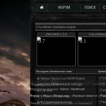
ФОРУМ
ПОИСК
С
Случайная подборка модов
DMX MOD 1.3.5
Call of Miser
3.7
4.1
Последние обновленные темы
Прямо
Тайные Тропы 2 на OGSR Engine
ST
И.Г.Р.А. "ПОИГАРЕМ В ГОРОДА"
S.
Страница
1
из
1
1
Модератор форума:
Аdmin
,
Hardtmuth
Считаем
Ит
Форум
»
Игры
»
Вокруг игр
»
Игровые новости
»
Реж
S.T.A.L.K.E.R. Anomaly
«О
⚒ Справочник вылетов
Фа
Режим захвата флага оставят в Overwatch