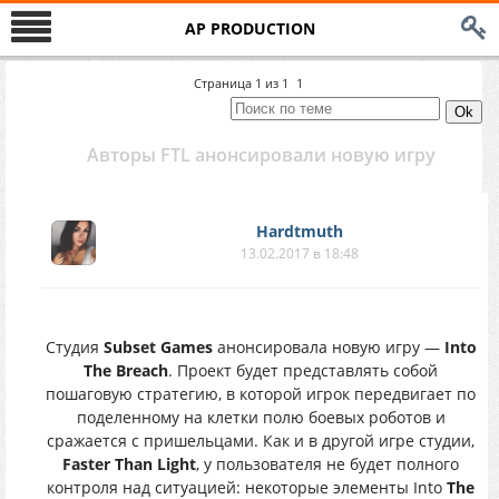
AP PRODUCTION
Страница
1
из
1
1
Авторы FTL анонсировали новую игру
Hardtmuth
13.02.2017 в 18:48
Cтудия
Subset Games
анонсировала новую игру —
Into
The Breach
. Проект будет представлять собой
пошаговую стратегию, в которой игрок передвигает по
поделенному на клетки полю боевых роботов и
сражается с пришельцами. Как и в другой игре студии,
Faster Than Light
, у пользователя не будет полного
контроля над ситуацией: некоторые элементы Into
The