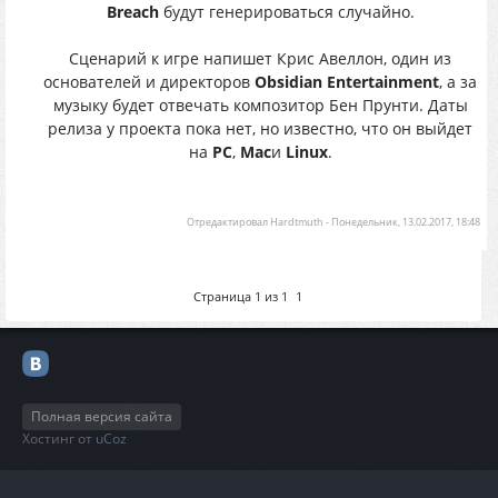
Breach
будут генерироваться случайно.
Сценарий к игре напишет Крис Авеллон, один из
основателей и директоров
Obsidian Entertainment
, а за
музыку будет отвечать композитор Бен Прунти. Даты
релиза у проекта пока нет, но известно, что он выйдет
на
PC
,
Mac
и
Linux
.
Отредактировал
Hardtmuth
-
Понедельник, 13.02.2017, 18:48
Страница
1
из
1
1
Полная версия сайта
Хостинг от
uCoz