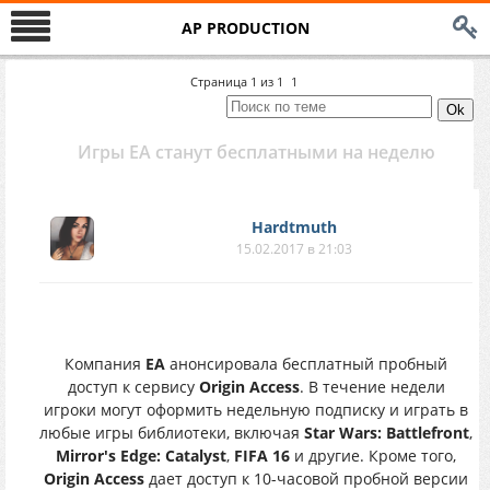
AP PRODUCTION
Страница
1
из
1
1
Игры EA станут бесплатными на неделю
Hardtmuth
15.02.2017 в 21:03
Компания
EA
анонсировала бесплатный пробный
доступ к сервису
Origin Access
. В течение недели
игроки могут оформить недельную подписку и играть в
любые игры библиотеки, включая
Star Wars: Battlefront
,
Mirror's Edge: Catalyst
,
FIFA 16
и другие. Кроме того,
Origin Access
дает доступ к 10-часовой пробной версии