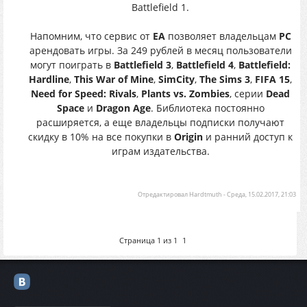
Battlefield 1.
Напомним, что сервис от
EA
позволяет владельцам
PC
арендовать игры. За 249 рублей в месяц пользователи
могут поиграть в
Battlefield 3
,
Battlefield 4
,
Battlefield:
Hardline
,
This War of Mine
,
SimCity
,
The Sims 3
,
FIFA 15
,
Need for Speed: Rivals
,
Plants vs. Zombies
, серии
Dead
Space
и
Dragon Age
. Библиотека постоянно
расширяется, а еще владельцы подписки получают
скидку в 10% на все покупки в
Origin
и ранний доступ к
играм издательства.
Отредактировал
Hardtmuth
-
Среда, 15.02.2017, 21:03
Страница
1
из
1
1