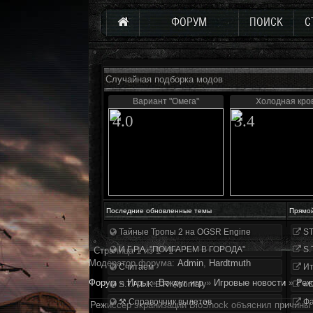
ФОРУМ
ПОИСК
С
Случайная подборка модов
Вариант "Омега"
Холодная кро
4.0
3.4
Последние обновленные темы
Прямо
Тайные Тропы 2 на OGSR Engine
ST
И.Г.Р.А. "ПОИГАРЕМ В ГОРОДА"
S.
Страница
1
из
1
1
Модератор форума:
Аdmin
,
Hardtmuth
Считаем
Ит
Форум
»
Игры
»
Вокруг игр
»
Игровые новости
»
Реж
S.T.A.L.K.E.R. Anomaly
«О
⚒ Справочник вылетов
Фа
Режиссер экранизации BioShock объяснил причин