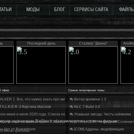
ТАТЬИ
МОДЫ
БЛОГ
СЕРВИСЫ САЙТА
ФАЙЛ
вь
Последний день
Сталкер "Диана"
Anoth
3.5
2.0
4.2
й эфир
Самые популярные темы
ALKER 2. Все, что нужно знать про мир, геймплей и сюжет | Разбор трейлера
Ветер времени 1.3
T.A.L.K.E.R. 2 Картина Маслом
NLC 7 Build 3.0
оги июня и июля 2020 года. Список нововведений
Упавшая звезда. Честь наёмника
иссер экранизации BioShock объяснил причины отмены фильма
бречённый на вечные муки». Слабоумие и отвага
S.T.A.L.K.E.R. - Народная Солянка
н-Арт от Ruwartzone
[COM] Аддоны, модификации.
ы отмены фильма