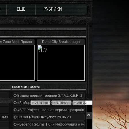
Ы
ЕЩЕ
РУБРИКИ
er Zone Mod. Пролог
Dead City Breakthrough
3.7
Последние новости
Вышел первый трейлер S.T.A.L.K.E.R. 2
«Выбор» - четвертый отчет о разработке!
«SFZ Project» - полная версия в разработке!
+DMX 1.3.5.ООП.МА.К.
Stalker News. Выпуск от 29.06.20
«Legend Returns 1.0» - Информация о моде за июнь 2020