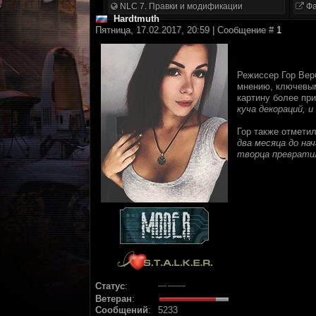
NLC 7. Правки и модификации
Фа
Hardtmuth
Пятница, 17.02.2017, 20:59 | Сообщение #
1
Режиссер Гор Вер
мнению, ключевым
картину более пр
куча декораций, 
Гор также отмети
два месяца до на
творца преврати
Статус
:
Ветеран
:
Сообщений
:
5233