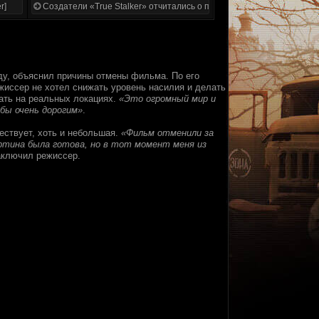
r]
Создатели «True Stalker» отчитались о проделанной работе
ду, объяснил причины отмены фильма. По его
иссер не хотел снижать уровень насилия и делать
мать на реальных локациях.
«Это огромный мир и
 бы очень дорогим»
.
ствует, хоть и небольшая.
«Фильм отменили за
картина была готова, но в тот момент меня из
аключил режиссер.