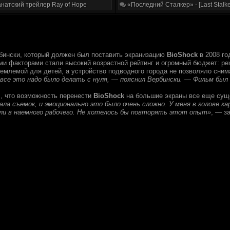
натский трейлер Ray of Hope
«Последний Сталкер» - [Last Stalke
бински, который должен был поставить экранизацию
BioShock
в 2008 го
и факторами стали высокий возрастной рейтинг и огромный бюджет: реж
иемлемой для детей, а устройство подводного города не позволяло сни
и все это надо было делать с нуля, — пояснил Вербински. — Фильм был
л, что возможность перенести
BioShock
на большие экраны все еще суще
чала съемок, и эмоционально это было очень сложно. У меня в голове 
ли в наемного рабочего. Не хотелось бы повторять этот опыт»
, — з