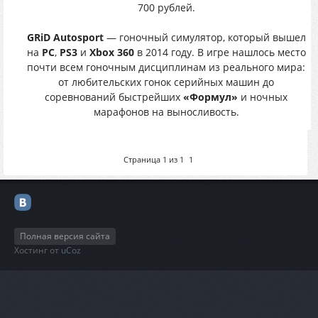
700 рублей.
GRiD Autosport
— гоночный симулятор, который вышел
на
PC
,
PS3
и
Xbox 360
в 2014 году. В игре нашлось место
почти всем гоночным дисциплинам из реального мира:
от любительских гонок серийных машин до
соревнований быстрейших
«Формул»
и ночных
марафонов на выносливость.
Страница
1
из
1
1
Полная версия сайта
Хостинг от
uCoz