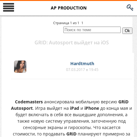
AP PRODUCTION
Страница
1
из
1
1
GRID: Autosport выйдет на iOS
Hardtmuth
07.03.2017 в 19:45
Codemasters
анонсировала мобильную версию
GRiD
Autosport
. Игра выйдет на
iPad
и
iPhone
до конца мая и
будет включать в себя все вышедшие дополнения, а
также новую систему управления, заточенную под
сенсорные экраны и гироскопы. Что касается
стоимости, то продавать
GRiD
планируют примерно за