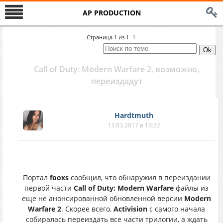
AP PRODUCTION
Страница
1
из
1
1
Call of Duty: Modern Warfare 2, возможно,
переиздадут
Hardtmuth
13.03.2017 в 19:32
Портал
fooxs
сообщил, что обнаружил в переиздании
первой части
Call of Duty: Modern Warfare
файлы из
еще не анонсированной обновленной версии
Modern
Warfare 2
. Скорее всего,
Activision
с самого начала
собиралась переиздать все части трилогии, а ждать