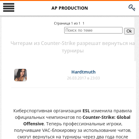
AP PRODUCTION
Страница
1
из
1
1
Читерам из Counter-Strike разрешат вернуться на
турниры
Hardtmuth
26.03.2017 в 23:03
Киберспортивная организация
ESL
изменила правила
официальных чемпионатов по
Counter-Strike: Global
Offensive
. Теперь профессиональные игроки,
получившие VAC-блокировку за использование читов,
смогут вернуться на турниры через два года после