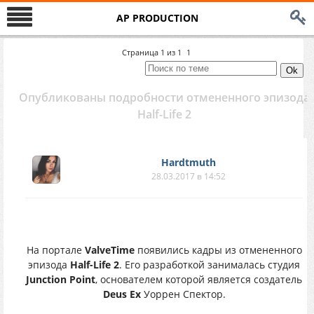
AP PRODUCTION
Страница
1
из
1
1
Опубликованы подробности отмененного эпизода
Half-Life 2
Hardtmuth
28.03.2017 в 14:52
На портале
ValveTime
появились кадры из отмененного
эпизода
Half-Life 2
. Его разработкой занималась студия
Junction Point
, основателем которой является создатель
Deus Ex
Уоррен Спектор.