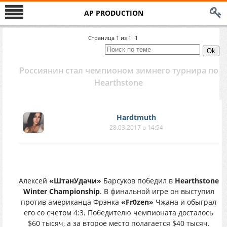
AP PRODUCTION
Страница
1
из
1
1
Россиянин стал чемпионом зимнего турнира по
Hearthstone
Hardtmuth
28.03.2017 в 14:54
Алексей
«ШтанУдачи»
Барсуков победил в
Hearthstone
Winter Championship
. В финальной игре он выступил
против американца Фрэнка
«Fr0zen»
Чжана и обыграл
его со счетом 4:3. Победителю чемпионата досталось
$60 тысяч, а за второе место полагается $40 тысяч.