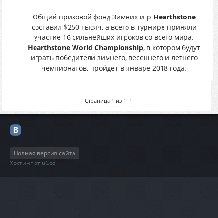
Общий призовой фонд Зимних игр
Hearthstone
составил $250 тысяч, а всего в турнире приняли
участие 16 сильнейших игроков со всего мира.
Hearthstone World Championship
, в котором будут
играть победители зимнего, весеннего и летнего
чемпионатов, пройдет в январе 2018 года.
Страница
1
из
1
1
Полная версия сайта
Хостинг от
uCoz