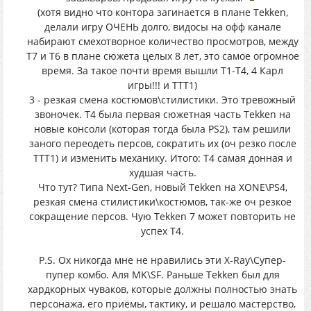
(хотя видно что контора загинается в плане Tekken,
делали игру ОЧЕНЬ долго, видосы на офф канале
набирают смехотворное количество просмотров, между
T7 и T6 в плане сюжета целых 8 лет, это самое огромное
время. За такое почти время вышли T1-T4, 4 Карл
игры!!! и TTT1)
3 - резкая смена костюмов\стилистики. Это тревожный
звоночек. T4 была первая сюжетная часть Tekken на
новые консоли (которая тогда была PS2), там решили
заного переодеть персов, сократить их (оч резко после
TTT1) и изменить механику. Итого: T4 самая донная и
худшая часть.
Что тут? Типа Next-Gen, новый Tekken на XONE\PS4,
резкая смена стилистики\костюмов, так-же оч резкое
сокращение персов. Чую Tekken 7 может повторить не
успех T4.
P.S. Ох никогда мне не нравились эти X-Ray\Супер-
пупер комбо. Аля MK\SF. Раньше Tekken был для
хардкорных чуваков, которые должны полностью знать
персонажа, его приёмы, тактику, и решало мастерство,