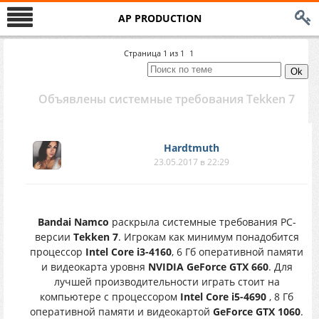
AP PRODUCTION
Страница
1
из
1
1
Объявлены системные требования Tekken 7
Hardtmuth
23.05.2017 в 22:29
Bandai Namco
раскрыла системные требования PC-
версии
Tekken 7
. Игрокам как минимум понадобится
процессор
Intel Core i3-4160
, 6 Гб оперативной памяти
и видеокарта уровня
NVIDIA GeForce GTX 660
. Для
лучшей производительности играть стоит на
компьютере с процессором
Intel Core i5-4690
, 8 Гб
оперативной памяти и видеокартой
GeForce GTX 1060
.