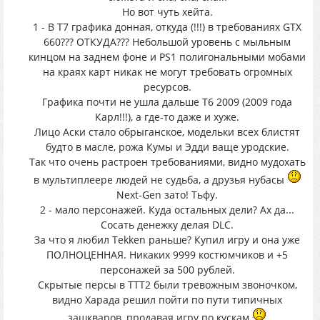
Но вот чуть хейта.
1 - В T7 графика донная, откуда (!!!) в требованиях GTX
660??? ОТКУДА??? Небольшой уровень с мыльным
кинцом на заднем фоне и PS1 полигональными мобами
на краях карт никак не могут требовать огромных
ресурсов.
Графика почти не ушла дальше T6 2009 (2009 года
Карл!!!), а где-то даже и хуже.
Лицо Аски стало обрыганское, модельки всех блистят
будто в масле, рожа Кумы и Эдди ваще уродские.
Так что очень растроен требованиями, видно мудохать
в мультиплеере людей не судьба, а друзья нубасы
Next-Gen зато! Тьфу.
2 - мало персонажей. Куда остальных дели? Ах да...
Сосать денежку делая DLC.
За что я любил Tekken раньше? Купил игру и она уже
ПОЛНОЦЕННАЯ. Никаких 9999 костюмчиков и +5
персонажей за 500 рублей.
Скрытые персы в TTT2 были тревожным звоночком,
видно Харада решил пойти по пути типичных
зашкваров, продавая игру по кускам