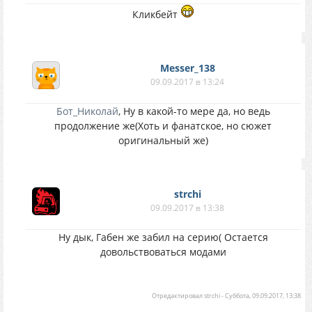
Кликбейт
Messer_138
09.09.2017 в 13:24
Бот_Николай
, Ну в какой-то мере да, но ведь
продолжение же(Хоть и фанатское, но сюжет
оригинальный же)
strchi
09.09.2017 в 13:38
Ну дык, Габен же забил на серию( Остается
довольствоваться модами
Отредактировал
strchi
-
Суббота, 09.09.2017, 13:38