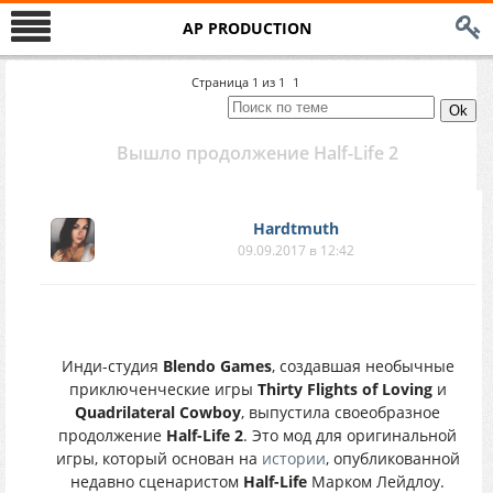
AP PRODUCTION
Страница
1
из
1
1
Вышло продолжение Half-Life 2
Hardtmuth
09.09.2017 в 12:42
Инди-студия
Blendo Games
, создавшая необычные
приключенческие игры
Thirty Flights of Loving
и
Quadrilateral Cowboy
, выпустила своеобразное
продолжение
Half-Life 2
. Это мод для оригинальной
игры, который основан на
истории
, опубликованной
недавно сценаристом
Half-Life
Марком Лейдлоу.