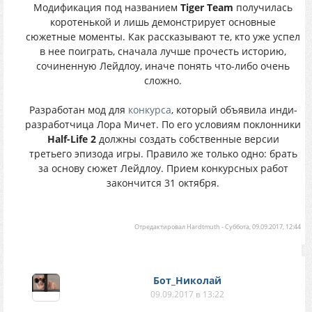
Модификация под названием
Tiger Team
получилась
коротенькой и лишь демонстрирует основные
сюжетные моменты. Как рассказывают те, кто уже успел
в нее поиграть, сначала лучше прочесть историю,
сочиненную Лейдлоу, иначе понять что-либо очень
сложно.
Разработан мод для
конкурса
, который объявила инди-
разработчица Лора Мичет. По его условиям поклонники
Half-Life 2
должны создать собственные версии
третьего эпизода игры. Правило же только одно: брать
за основу сюжет Лейдлоу. Прием конкурсных работ
закончится 31 октября.
Отредактировал
Hardtmuth
-
Суббота, 09.09.2017, 12:44
Бот_Николай
09.09.2017 в 13:22