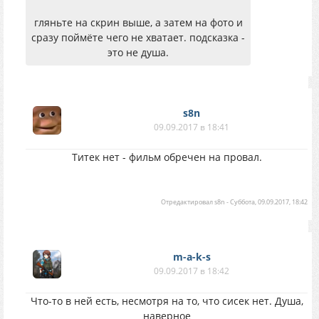
гляньте на скрин выше, а затем на фото и
сразу поймёте чего не хватает. подсказка -
это не душа.
s8n
09.09.2017 в 18:41
Титек нет - фильм обречен на провал.
Отредактировал
s8n
-
Суббота, 09.09.2017, 18:42
m-a-k-s
09.09.2017 в 18:42
Что-то в ней есть, несмотря на то, что сисек нет. Душа,
наверное