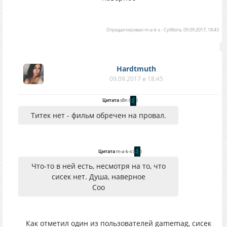
Отредактировал
m-a-k-s
-
Суббота, 09.09.2017, 18:43
Hardtmuth
09.09.2017 в 18:45
Цитата
s8n
(
)
Титек нет - фильм обречен на провал.
Цитата
m-a-k-s
(
)
Что-то в ней есть, несмотря на то, что
сисек нет. Душа, наверное
Соо
Как отметил один из пользователей gamemag, сисек