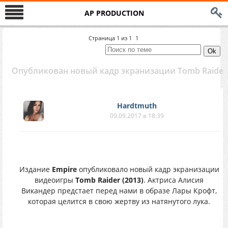
AP PRODUCTION
Страница
1
из
1
1
Опубликован новый кадр экранизации Tomb Raider
Hardtmuth
09.09.2017 в 18:39
Издание
Empire
опубликовало новый кадр экранизации
видеоигры
Tomb Raider (2013)
. Актриса Алисия
Викандер предстает перед нами в образе Лары Крофт,
которая целится в свою жертву из натянутого лука.