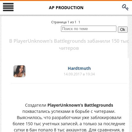
AP PRODUCTION
Страница
1
из
1
1
В PlayerUnknown’s Battlegrounds забанили 150 тыс
читеров
Hardtmuth
14.09.2017 в 19:34
Создатели
PlayerUnknown’s Battlegrounds
похвастались успехами в борьбе с читерами.
Выяснилось, что разработчики уже заблокировали
более 150 тыс учетных записей, а только за последние
сутки в бан попало 8 тыс аккаунтов. Для сравнения, в