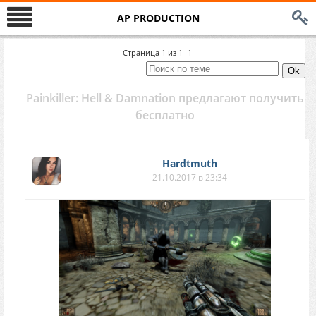
AP PRODUCTION
Страница
1
из
1
1
Painkiller: Hell & Damnation предлагают получить
бесплатно
Hardtmuth
21.10.2017 в 23:34