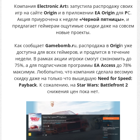
Компания
Electronic Art
s запустила распродажу своих
игр на сайте
Origin
и в приложении
EA Origin
для
P
C.
Акция приурочена к неделе
«Черной пятницы»
, и
предлагает геймерам ощутимые скидки даже на совсем
новые проекты.
Как сообщает
Gamebomb.r
u, распродажа в
Origi
n уже
доступна для всех геймеров, и продлится в течение
недели. В рамках акции игроки смогут сэкономить до
75%, а для подписчиков программы
EA Access
до 78%
максимум. Любопытно, что компания сделала весомую
скидку даже на только что вышедшую
Need for Speed:
Payback
. К сожалению, на
Star Wars: Battlefront 2
снижения цен пока нет.