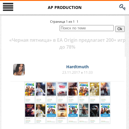
AP PRODUCTION
Страница
1
из
1
1
«Черная пятница» в EA Origin предлагает 200+ игр
до 78%
Hardtmuth
23.11.2017 в 11:33