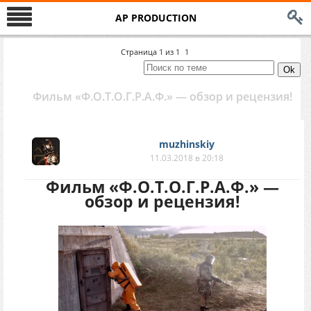
AP PRODUCTION
Страница
1
из
1
1
Фильм «Ф.О.Т.О.Г.Р.А.Ф.» — обзор и рецензия!
muzhinskiy
11.03.2018 в 20:18
Фильм «Ф.О.Т.О.Г.Р.А.Ф.» —
обзор и рецензия!