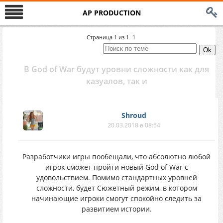
AP PRODUCTION
Страница
1
из
1
1
В God of War будут уровни сложности как для
казуалов, так и
Shroud
20.03.2018 в 08:54
Разработчики игры пообещали, что абсолютно любой
игрок сможет пройти новый God of War с
удовольствием. Помимо стандартных уровней
сложности, будет Сюжетный режим, в котором
начинающие игроки смогут спокойно следить за
развитием истории.