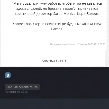
"Мы проделали кучу работы, чтобы игра не казалась
адски сложной, но бросала вызов", - признается
креативный директор Santa Monica, Кори Балрог.
Кроме того, скорее всего в игре будет механика New
Game+.
Отредактировал
Shroud
-
Вторник, 20.03.2018, 08:55
Страница
1
из
1
1
Полная версия сайта
Хостинг от
uCoz