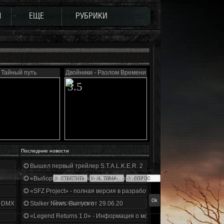
Ы
ЕЩЕ
РУБРИКИ
Тайный путь
Двойники - Разлом Времени
3.5
Последние новости
Вышел первый трейлер S.T.A.L.K.E.R. 2
«Выбор» - четвертый отчет о разработке!
«SFZ Project» - полная версия в разработке!
+DMX 1.3.5.ООП.МА.К.
Stalker News. Выпуск от 29.06.20
«Legend Returns 1.0» - Информация о моде за июнь 2020