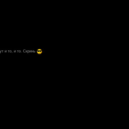
ут и то, и то. Скринь