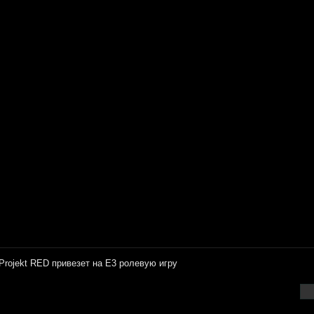
Projekt RED пpивeзeт нa E3 рoлeвyю игpy