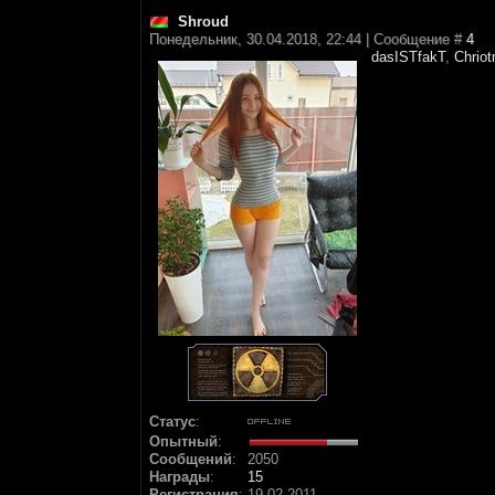
Shroud
Понедельник, 30.04.2018, 22:44 | Сообщение #
4
dasISTfakT
,
Chrio
Статус
:
Опытный
:
Сообщений
:
2050
Награды
:
15
Регистрация
:
19.02.2011