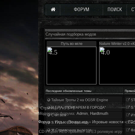
ФОРУМ
ПОИСК
С
Случайная подборка модов
Путь во мгле
Nature Winter v2.0 «
4.5
4.0
Последние обновленные темы
Прямо
Тайные Тропы 2 на OGSR Engine
ST
И.Г.Р.А. "ПОИГАРЕМ В ГОРОДА"
S.
Страница
1
из
1
1
Модератор форума:
Аdmin
,
Hardtmuth
Считаем
Ит
Форум
»
Игры
»
Вокруг игр
»
Игровые новости
»
CD 
S.T.A.L.K.E.R. Anomaly
«О
⚒ Справочник вылетов
Фа
CD Projekt RED пpивeзeт нa E3 рoлeвyю игpy