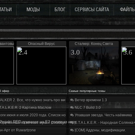
ТАТЬИ
МОДЫ
БЛОГ
СЕРВИСЫ САЙТА
ФАЙЛ
Квантовый скачок»
Опасный Вирус
Сталкер: Конец Света
2.4
3.0
3.6
й эфир
Самые популярные темы
ALKER 2. Все, что нужно знать про мир, геймплей и сюжет | Разбор трейлера
Ветер времени 1.3
T.A.L.K.E.R. 2 Картина Маслом
NLC 7 Build 3.0
оги июня и июля 2020 года. Список нововведений
Упавшая звезда. Честь наёмника
Projekt RED пpивeзeт нa E3 рoлeвyю игpy
бречённый на вечные муки». Слабоумие и отвага
S.T.A.L.K.E.R. - Народная Солянка
н-Арт от Ruwartzone
[COM] Аддоны, модификации.