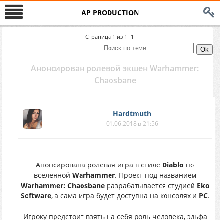
AP PRODUCTION
Страница
1
из
1
1
Анонсирован ролевой экшен Warhammer:
Chaosbane
Hardtmuth
01.06.2018 в 21:56
Анонсирована ролевая игра в стиле
Diablo
по
вселенной
Warhammer
. Проект под названием
Warhammer: Chaosbane
разрабатывается студией
Eko
Software
, а сама игра будет доступна на консолях и
PC
.
Игроку предстоит взять на себя роль человека, эльфа