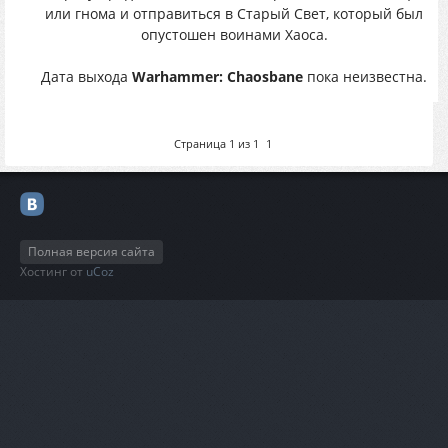
или гнома и отправиться в Старый Свет, который был
опустошен воинами Хаоса.
Дата выхода
Warhammer: Chaosbane
пока неизвестна.
Страница
1
из
1
1
Полная версия сайта
Хостинг от
uCoz