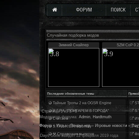
ФОРУМ
ПОИСК
С
Случайная подборка модов
Зимний Снайпер
SZM CoP 0.2
3.8
3.9
Последние обновленные темы
Прямо
Тайные Тропы 2 на OGSR Engine
ST
И.Г.Р.А. "ПОИГАРЕМ В ГОРОДА"
S.
Страница
1
из
1
1
Модератор форума:
Аdmin
,
Hardtmuth
Считаем
Ит
Форум
»
Игры
»
Вокруг игр
»
Игровые новости
»
Day
S.T.A.L.K.E.R. Anomaly
«О
⚒ Справочник вылетов
Фа
Days Gone выйдeт 22 феврaля 2019 гoдa