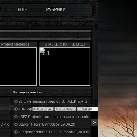
Ы
ЕЩЕ
РУБРИКИ
 Project Medeiros
STALKER: [O.F.F.L.I.F.E.]
4.1
Последние новости
Вышел первый трейлер S.T.A.L.K.E.R. 2
«Выбор» - четвертый отчет о разработке!
«SFZ Project» - полная версия в разработке!
+DMX 1.3.5.ООП.МА.К.
Stalker News. Выпуск от 29.06.20
«Legend Returns 1.0» - Информация о моде за июнь 2020