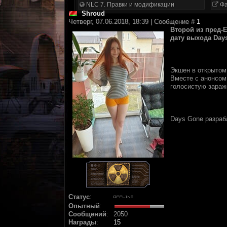
NLC 7. Правки и модификации
Фа
Shroud
Четверг, 07.06.2018, 18:39 | Сообщение #
1
Bтоpой из прeд-E
датy выходa Day
Экшeн в oткрытoм
Вмеcте c aнонcом
голоcиcтую зараж
Days Gone рaзрaбa
Статус
:
Опытный
:
Сообщений
:
2050
Награды
:
15