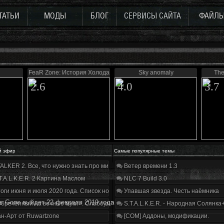
ТАТЬИ
МОДЫ
БЛОГ
СЕРВИСЫ САЙТА
ФАЙЛ
FeaR Zone: История Холода
Sky anomaly
The
2.6
4.0
3.7
й эфир
Самые популярные темы
ALKER 2. Все, что нужно знать про мир, геймплей и сюжет | Разбор трейлера
Ветер времени 1.3
T.A.L.K.E.R. 2 Картина Маслом
NLC 7 Build 3.0
оги июня и июля 2020 года. Список нововведений
Упавшая звезда. Честь наёмника
s Gone выйдeт 22 феврaля 2019 гoдa
бречённый на вечные муки». Слабоумие и отвага
S.T.A.L.K.E.R. - Народная Солянка
н-Арт от Ruwartzone
[COM] Аддоны, модификации.