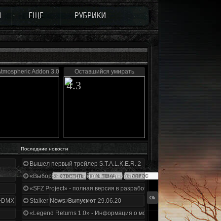
Ы
ЕЩЕ
РУБРИКИ
Atmospheric Addon 3.0
Оставшийся умирать
4.3
Последние новости
Вышел первый трейлер S.T.A.L.K.E.R. 2
«Выбор» - четвертый отчет о разработке!
«SFZ Project» - полная версия в разработке!
+DMX 1.3.5.ООП.МА.К.
Stalker News. Выпуск от 29.06.20
«Legend Returns 1.0» - Информация о моде за июнь 2020