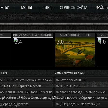
ТАТЬИ
МОДЫ
БЛОГ
СЕРВИСЫ САЙТА
ФАЙЛ
yl
Время Альянса 3. Связь Времен
Альтернатива 1.1 Beta
R.M.A. 
3.4
3.0
4.0
й эфир
Самые популярные темы
ALKER 2. Все, что нужно знать про мир, геймплей и сюжет | Разбор трейлера
Ветер времени 1.3
T.A.L.K.E.R. 2 Картина Маслом
NLC 7 Build 3.0
оги июня и июля 2020 года. Список нововведений
Упавшая звезда. Честь наёмника
вый геймплей RAGE 2 показали на E3 2018 в новом трейлере
бречённый на вечные муки». Слабоумие и отвага
S.T.A.L.K.E.R. - Народная Солянка
н-Арт от Ruwartzone
[COM] Аддоны, модификации.
вом трейлере