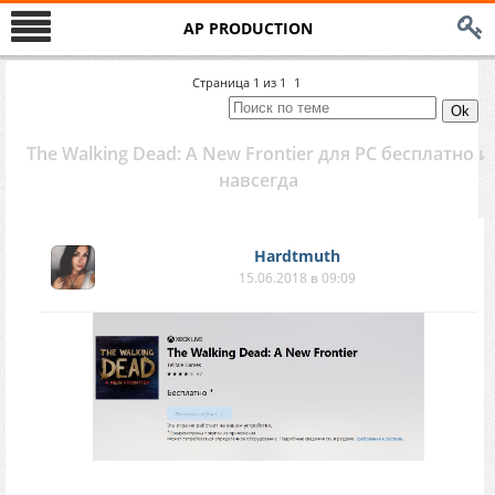
AP PRODUCTION
Страница
1
из
1
1
The Walking Dead: A New Frontier для PC бесплатно и
навсегда
Hardtmuth
15.06.2018 в 09:09