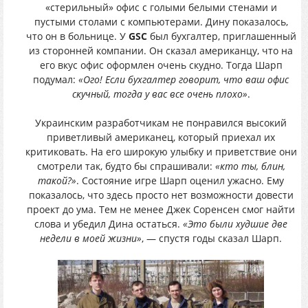
«стерильный» офис с голыми белыми стенами и
пустыми столами с компьютерами. Дину показалось,
что он в больнице. У
GSC
был бухгалтер, приглашенный
из сторонней компании. Он сказал американцу, что на
его вкус офис оформлен очень скудно. Тогда Шарп
подумал:
«Ого! Если бухгалтер говорит, что ваш офис
скучный, тогда у вас все очень плохо»
.
Украинским разработчикам не понравился высокий
приветливый американец, который приехал их
критиковать. На его широкую улыбку и приветствие они
смотрели так, будто бы спрашивали:
«кто ты, блин,
такой?»
. Состояние игре Шарп оценил ужасно. Ему
показалось, что здесь просто нет возможности довести
проект до ума. Тем не менее Джек Соренсен смог найти
слова и убедил Дина остаться.
«Это были худшие две
недели в моей жизни»
, — спустя годы сказал Шарп.