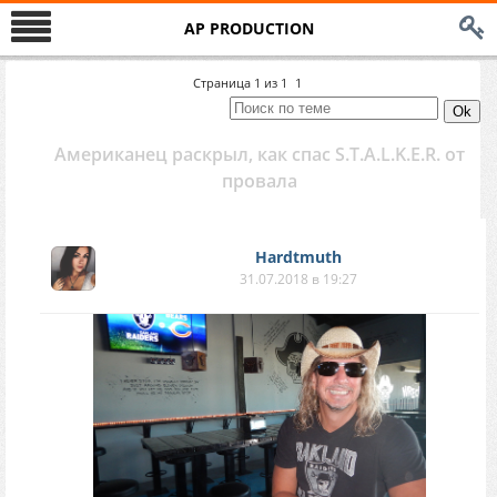
AP PRODUCTION
Страница
1
из
1
1
Американец раскрыл, как спас S.T.A.L.K.E.R. от
провала
Hardtmuth
31.07.2018 в 19:27