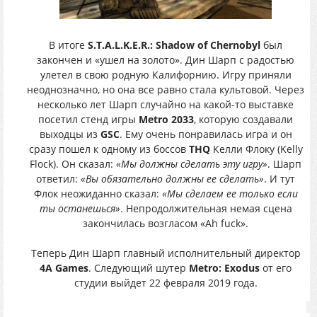
В итоге
S.T.A.L.K.E.R.: Shadow of Chernobyl
был
закончен и «ушел на золото». Дин Шарп с радостью
улетел в свою родную Калифорнию. Игру приняли
неоднозначно, но она все равно стала культовой. Через
несколько лет Шарп случайно на какой-то выставке
посетил стенд игры
Metro 2033
, которую создавали
выходцы из
GSC
. Ему очень понравилась игра и он
сразу пошел к одному из боссов
THQ
Келли Флоку (Kelly
Flock). Он сказал:
«Мы должны сделать эту игру»
. Шарп
ответил:
«Вы обязательно должны ее сделать»
. И тут
Флок неожиданно сказал:
«Мы сделаем ее только если
ты останешься»
. Непродолжительная немая сцена
закончилась возгласом «Ah fuck».
Теперь Дин Шарп главный исполнительный директор
4A Games
. Следующий шутер
Metro: Exodus
от его
студии выйдет 22 февраля 2019 года.