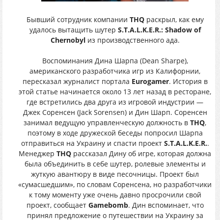
Бывший сотрудник компании
THQ
раскрыл, как ему
удалось вытащить шутер
S.T.A.L.K.E.R.: Shadow of
Chernobyl
из производственного ада.
Воспоминания Дина Шарпа (Dean Sharpe),
американского разработчика игр из Калифорнии,
пересказал журналист портала
Eurogamer
. История в
этой статье начинается около 13 лет назад в ресторане,
где встретились два друга из игровой индустрии —
Джек Соренсен (Jack Sorensen) и Дин Шарп. Соренсен
занимал ведущую управленческую должность в
THQ
,
поэтому в ходе дружеской беседы попросил Шарпа
отправиться на Украину и спасти проект
S.T.A.L.K.E.R.
.
Менеджер
THQ
рассказал Дину об игре, которая должна
была объединить в себе шутер, ролевые элементы и
жуткую авантюру в виде песочницы. Проект был
«сумасшедшим», по словам Соренсена, но разработчики
к тому моменту уже очень давно просрочили свой
проект, сообщает
Gamebomb
. Дин вспоминает, что
принял предложение о путешествии на Украину за