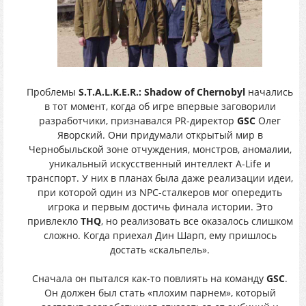
Проблемы
S.T.A.L.K.E.R.: Shadow of Chernobyl
начались
в тот момент, когда об игре впервые заговорили
разработчики, признавался PR-директор
GSC
Олег
Яворский. Они придумали открытый мир в
Чернобыльской зоне отчуждения, монстров, аномалии,
уникальный искусственный интеллект A-Life и
транспорт. У них в планах была даже реализации идеи,
при которой один из NPC-сталкеров мог опередить
игрока и первым достичь финала истории. Это
привлекло
THQ
, но реализовать все оказалось слишком
сложно. Когда приехал Дин Шарп, ему пришлось
достать «скальпель».
Сначала он пытался как-то повлиять на команду
GSC
.
Он должен был стать «плохим парнем», который