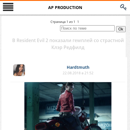
AP PRODUCTION
Страница
1
из
1
1
В Resident Evil 2 показали гемплей со страстной
Клэр Редфилд
Hardtmuth
22.08.2018 в 21:52