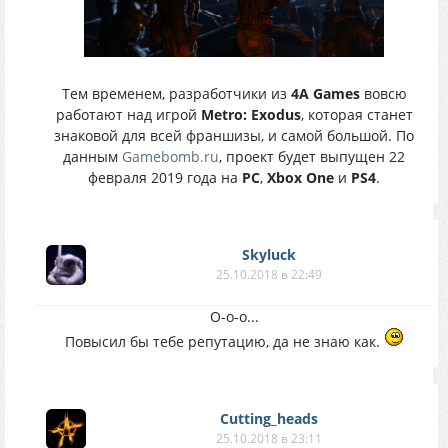
Тем временем, разработчики из
4A Games
вовсю
работают над игрой
Metro: Exodus
, которая станет
знаковой для всей франшизы, и самой большой. По
данным
Gamebomb.ru
, проект будет выпущен 22
февраля 2019 года на
PC
,
Xbox One
и
PS4
.
Skyluck
25.10.2018 в 22:49
О-о-о...
Повысил бы тебе репутацию, да не знаю как.
Cutting_heads
25.10.2018 в 23:11