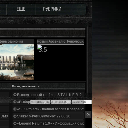
Ы
ЕЩЕ
РУБРИКИ
День одиночки
Новый Арсенал 6. Революция
3.5
Последние новости
Вышел первый трейлер S.T.A.L.K.E.R. 2
«Выбор» - четвертый отчет о разработке!
«SFZ Project» - полная версия в разработке!
+DMX 1.3.5.ООП.МА.К.
Stalker News. Выпуск от 29.06.20
«Legend Returns 1.0» - Информация о моде за июнь 2020