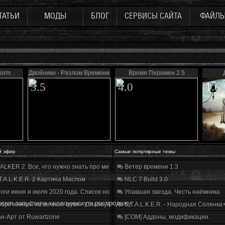
ТАТЬИ
МОДЫ
БЛОГ
СЕРВИСЫ САЙТА
ФАЙЛ
torm
Двойники - Разлом Времени
Время Перемен 2.5
3.5
4.0
1.6
й эфир
Самые популярные темы
ALKER 2. Все, что нужно знать про мир, геймплей и сюжет | Разбор трейлера
Ветер времени 1.3
T.A.L.K.E.R. 2 Картина Маслом
NLC 7 Build 3.0
оги июня и июля 2020 года. Список нововведений
Упавшая звезда. Честь наёмника
team запустили хеллоуинскую распродажу
бречённый на вечные муки». Слабоумие и отвага
S.T.A.L.K.E.R. - Народная Солянка
н-Арт от Ruwartzone
[COM] Аддоны, модификации.