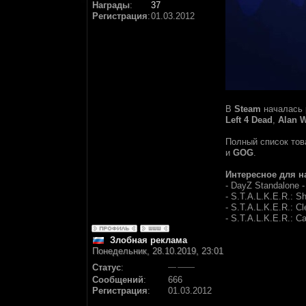
Награды
:
37
Регистрация
:
01.03.2012
В
Steam
началась 
Left 4 Dead
,
Alan 
Полный список тов
и
GOG
.
Интересное для н
- DayZ Standalone 
- S.T.A.L.K.E.R.: S
- S.T.A.L.K.E.R.: C
- S.T.A.L.K.E.R.: Ca
Злобная реклама
Понедельник, 28.10.2019, 23:01
Статус
:
Сообщений
:
666
Регистрация
:
01.03.2012