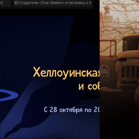
r]
Создатели «True Stalker» отчитались о проделанной работе