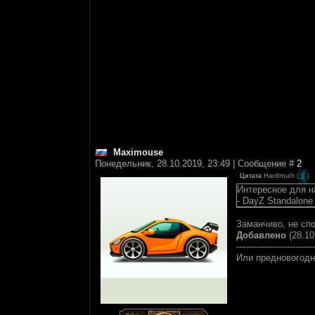
Maximouse
Понедельник, 28.10.2019, 23:49 | Сообщение #
2
Цитата
Hardtmuth
(
)
Интересное для н
- DayZ Standalone
Заманчиво, не сп
Добавлено
(28.10
----------------------------
Или предновогодня