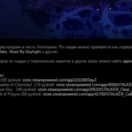
распродажа в честь Хеллоуина. По скидке можно приобрести как хорро
Wake
,
Dead By Daylight
и другие.
аров по скидке и тематических ивентов в других играх можно найти
здес
ас:
- 839 рублей:
store.steampowered.com/app/221100/DayZ
hadow of Chernobyl: 179 pублей:
store.steampowered.com/app/4500/STALK
lear Sky - 149 рублей:
store.steampowered.com/app/20510/STALKER_Clear
ll of Pripyat 269 рублей:
store.steampowered.com/app/41700/STALKER_Call_