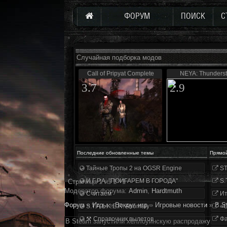
ФОРУМ
ПОИСК
С
Случайная подборка модов
Call of Pripyat Complete
NEYA: Thunders
3.7
2.9
Последние обновленные темы
Прямо
Тайные Тропы 2 на OGSR Engine
ST
И.Г.Р.А. "ПОИГАРЕМ В ГОРОДА"
S.
Страница
1
из
1
1
Модератор форума:
Аdmin
,
Hardtmuth
Считаем
Ит
Форум
»
Игры
»
Вокруг игр
»
Игровые новости
»
В S
S.T.A.L.K.E.R. Anomaly
«О
⚒ Справочник вылетов
Фа
В Steam запустили хеллоуинскую распродажу