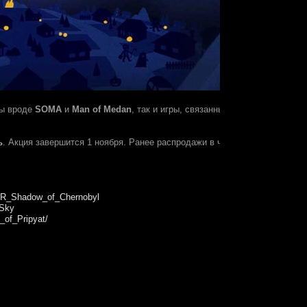
ры вроде
SOMA
и
Man of Medan
, так и игры, связанные с ужасами, мон
ь
. Акция завершится 1 ноября. Ранее распродажи в честь Хеллоуина на
ER_Shadow_of_Chernobyl
_Sky
of_Pripyat/